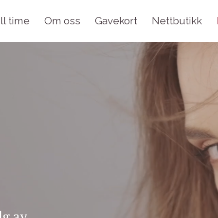
ll time
Om oss
Gavekort
Nettbutikk
lg av