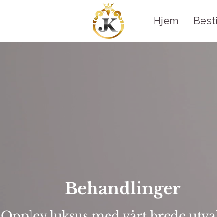
Hjem
Besti
Behandlinger
Opplev luksus med vårt brede utva