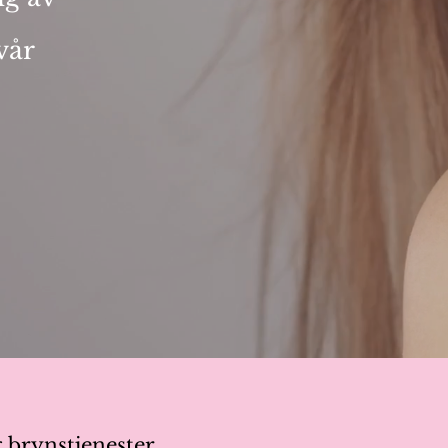
vår
 brynstjenester.