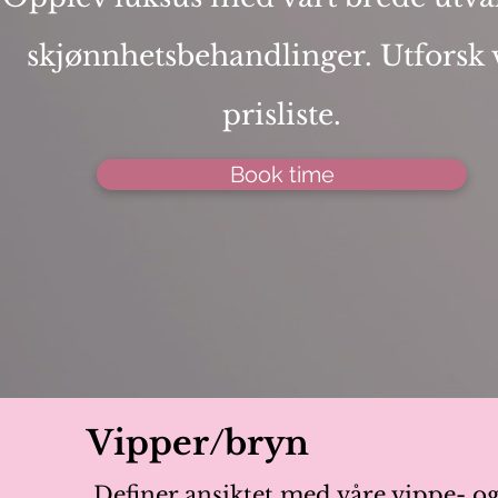
skjønnhetsbehandlinger. Utforsk 
prisliste.
Book time
Vipper/bryn
Definer ansiktet med våre vippe- og